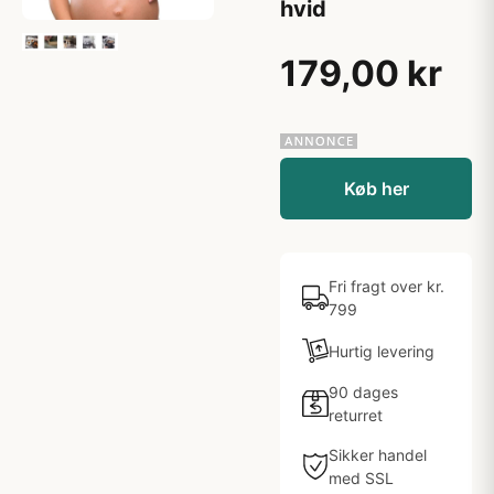
hvid
179,00 kr
Køb her
Fri fragt over kr.
799
Hurtig levering
90 dages
returret
Sikker handel
med SSL