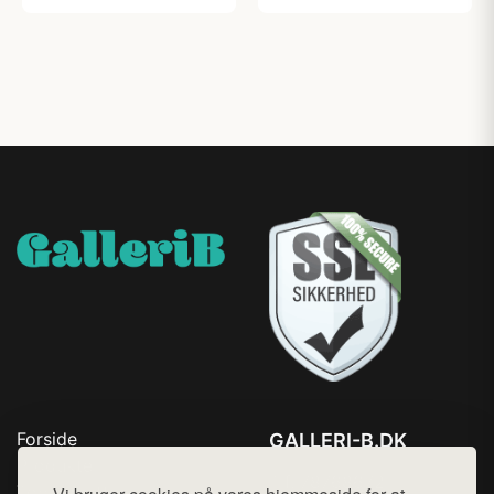
Forside
GALLERI-B.DK
Produkter
Tlf. 78768672
Top Rabatter