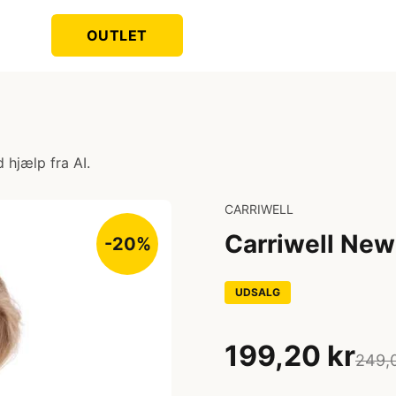
OUTLET
 hjælp fra AI.
CARRIWELL
Carriwell Ne
-20%
UDSALG
199,20 kr
249,