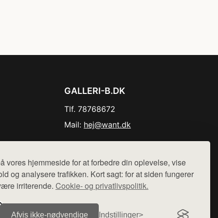
GALLERI-B.DK
Tlf. 78768672
Mail:
hej@want.dk
Cookie- og privatlivspolitik
å vores hjemmeside for at forbedre din oplevelse, vise
ld og analysere trafikken. Kort sagt: for at siden fungerer
være irriterende.
Cookie- og privatlivspolitik.
r sælges ikke varer fra denne side - vi henviser til de shops,
Afvis ikke‑nødvendige
Indstillinger