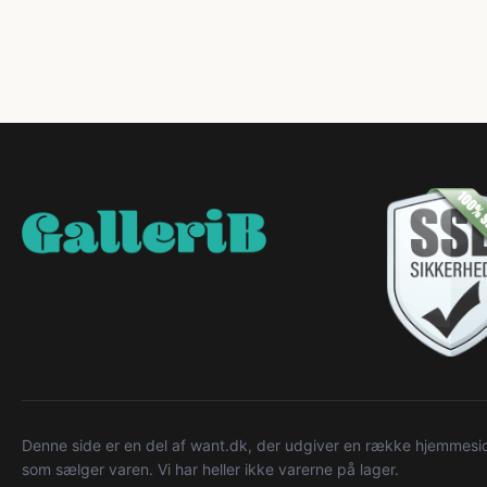
Denne side er en del af want.dk, der udgiver en række hjemmeside
som sælger varen. Vi har heller ikke varerne på lager.