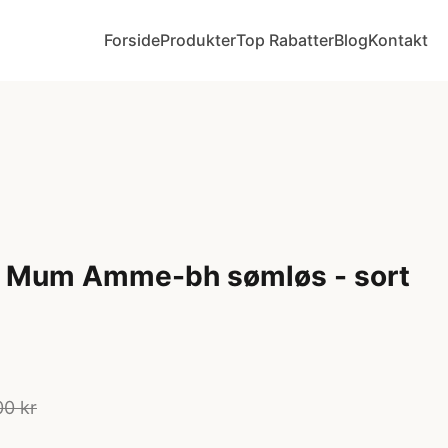
Forside
Produkter
Top Rabatter
Blog
Kontakt
w Mum Amme-bh sømløs - sort
00 kr