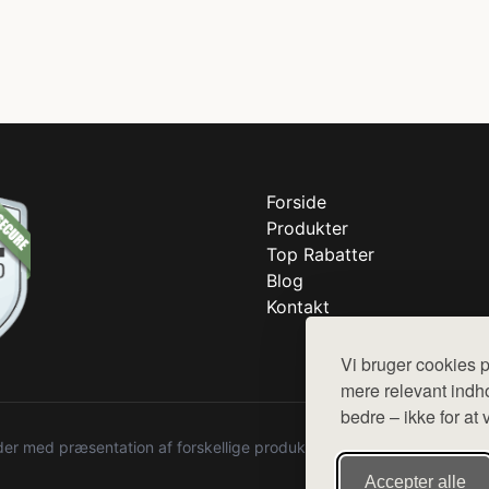
Forside
Produkter
Top Rabatter
Blog
Kontakt
Vi bruger cookies p
mere relevant indho
bedre – ikke for at 
r med præsentation af forskellige produkter fra diverse webshops. De
Accepter alle