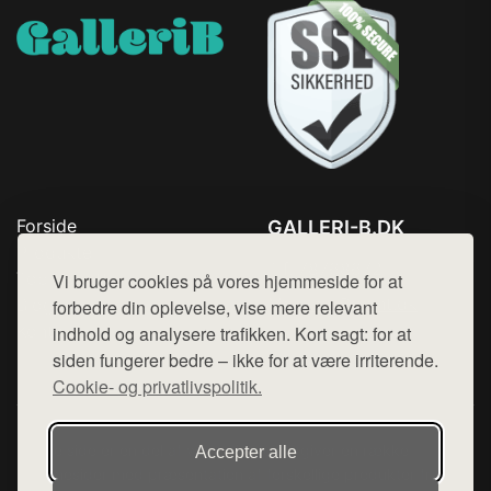
Forside
GALLERI-B.DK
Produkter
Tlf. 78768672
Top Rabatter
Vi bruger cookies på vores hjemmeside for at
Mail:
hej@want.dk
Blog
forbedre din oplevelse, vise mere relevant
Kontakt
indhold og analysere trafikken. Kort sagt: for at
Cookie- og privatlivspolitik
siden fungerer bedre – ikke for at være irriterende.
Cookie- og privatlivspolitik.
Denne side er en del af want.dk, der udgiver en række
Accepter alle
hjemmesider med præsentation af forskellige produkter fra