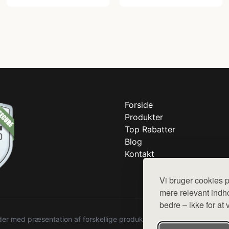
Forside
Produkter
Top Rabatter
Blog
Kontakt
Vi bruger cookies p
mere relevant indho
bedre – ikke for at 
r med præsentation af forskellige produkter fra diverse webshops. De