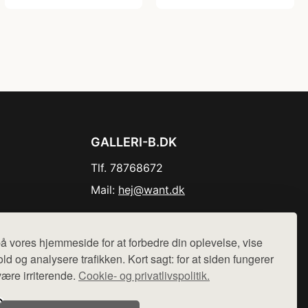
GALLERI-B.DK
Tlf. 78768672
Mail:
hej@want.dk
Cookie- og privatlivspolitik
å vores hjemmeside for at forbedre din oplevelse, vise
ld og analysere trafikken. Kort sagt: for at siden fungerer
være irriterende.
Cookie- og privatlivspolitik.
r sælges ikke varer fra denne side - vi henviser til de shops,