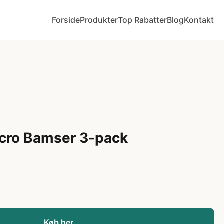
Forside
Produkter
Top Rabatter
Blog
Kontakt
icro Bamser 3-pack
Køb her