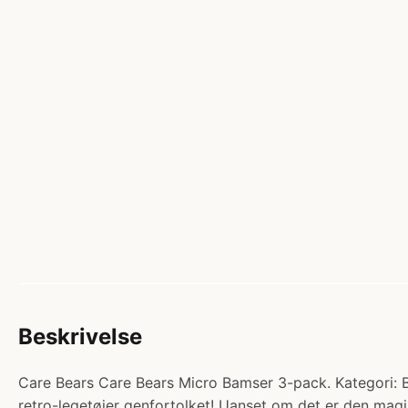
Beskrivelse
Care Bears Care Bears Micro Bamser 3-pack. Kategori: B
retro-legetøjer genfortolket! Uanset om det er den magi