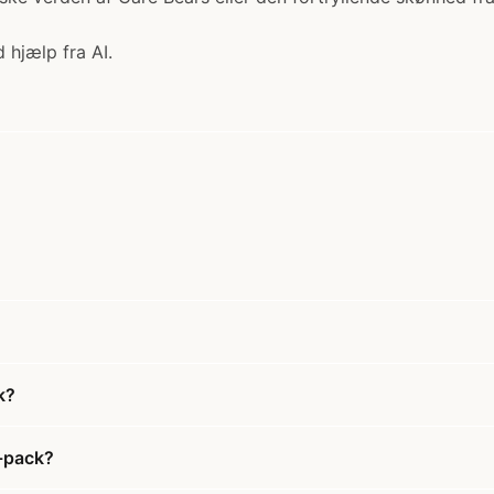
 hjælp fra AI.
k?
3-pack?