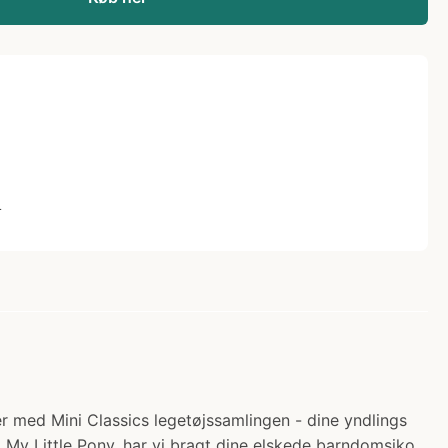
L
r med Mini Classics legetøjssamlingen - dine yndlings
a My Little Pony, har vi bragt dine elskede barndomsiko