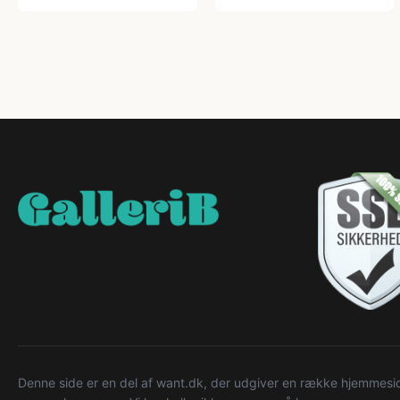
Denne side er en del af want.dk, der udgiver en række hjemmeside