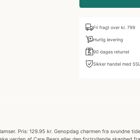
Fri fragt over kr. 799
Hurtig levering
90 dages returret
Sikker handel med SS
amser. Pris: 129.95 kr. Genopdag charmen fra svundne tide
ske verden af Care Bears eller den fortryllende skønhed fr