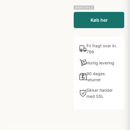
Køb her
Fri fragt over kr.
799
Hurtig levering
90 dages
returret
Sikker handel
med SSL