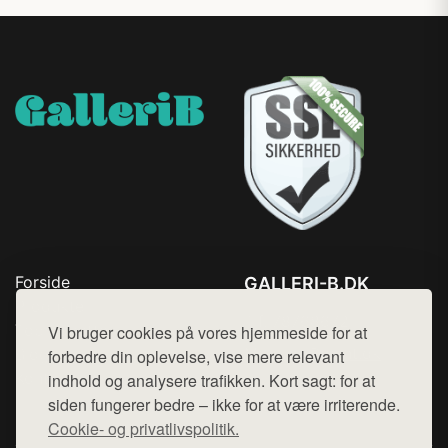
Forside
GALLERI-B.DK
Produkter
Tlf. 78768672
Top Rabatter
Vi bruger cookies på vores hjemmeside for at
Mail:
hej@want.dk
Blog
forbedre din oplevelse, vise mere relevant
Kontakt
indhold og analysere trafikken. Kort sagt: for at
Cookie- og privatlivspolitik
siden fungerer bedre – ikke for at være irriterende.
Cookie- og privatlivspolitik.