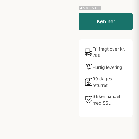
Køb her
Fri fragt over kr.
799
Hurtig levering
90 dages
returret
Sikker handel
med SSL