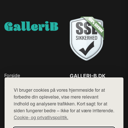
Forside
GALLERI-B.DK
Produkter
Tlf. 78768672
Top Rabatter
Vi bruger cookies på vores hjemmeside for at
Mail:
hej@want.dk
Blog
forbedre din oplevelse, vise mere relevant
Kontakt
indhold og analysere trafikken. Kort sagt: for at
Cookie- og privatlivspolitik
siden fungerer bedre – ikke for at være irriterende.
Cookie- og privatlivspolitik.