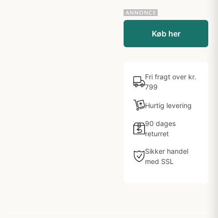
Køb her
Fri fragt over kr.
799
Hurtig levering
90 dages
returret
Sikker handel
med SSL