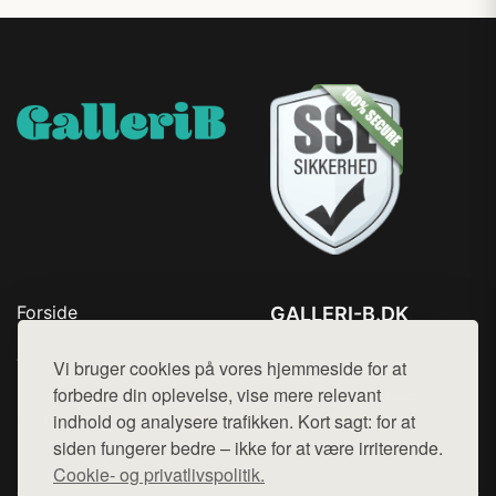
Forside
GALLERI-B.DK
Produkter
Tlf. 78768672
Top Rabatter
Vi bruger cookies på vores hjemmeside for at
Mail:
hej@want.dk
Blog
forbedre din oplevelse, vise mere relevant
Kontakt
indhold og analysere trafikken. Kort sagt: for at
Cookie- og privatlivspolitik
siden fungerer bedre – ikke for at være irriterende.
Cookie- og privatlivspolitik.