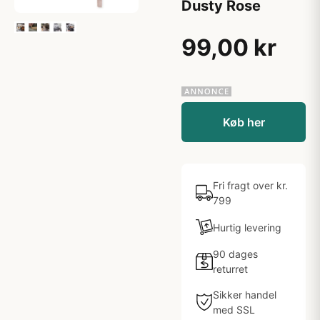
Dusty Rose
99,00 kr
Køb her
Fri fragt over kr.
799
Hurtig levering
90 dages
returret
Sikker handel
med SSL