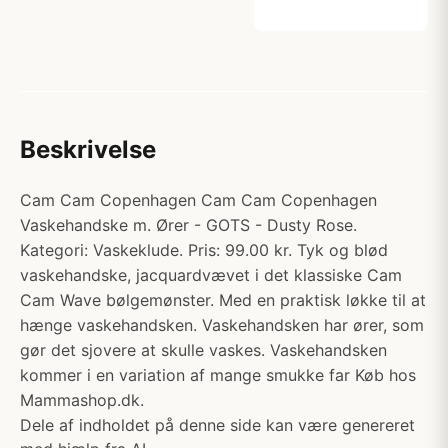
Beskrivelse
Cam Cam Copenhagen Cam Cam Copenhagen
Vaskehandske m. Ører - GOTS - Dusty Rose.
Kategori: Vaskeklude. Pris: 99.00 kr. Tyk og blød
vaskehandske, jacquardvævet i det klassiske Cam
Cam Wave bølgemønster. Med en praktisk løkke til at
hænge vaskehandsken. Vaskehandsken har ører, som
gør det sjovere at skulle vaskes. Vaskehandsken
kommer i en variation af mange smukke far Køb hos
Mammashop.dk.
Dele af indholdet på denne side kan være genereret