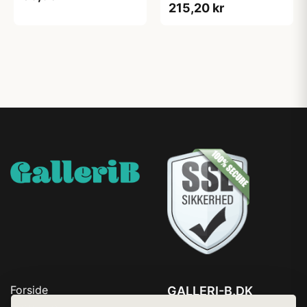
215,20 kr
Forside
GALLERI-B.DK
Produkter