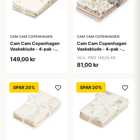
CAM CAM COPENHAGEN
CAM CAM COPENHAGEN
Cam Cam Copenhagen
Cam Cam Copenhagen
Vaskeklude - 4-pak -
Vaskeklude - 4-pak -
GOTS - Carousel
GOTS - Mix
VEJL. PRIS 149,00 KR
149,00 kr
Lierre/Mandel
81,00 kr
SPAR 20%
SPAR 20%