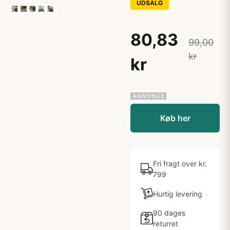
UDSALG
80,83
99,00
kr
kr
Køb her
Fri fragt over kr.
799
Hurtig levering
90 dages
returret