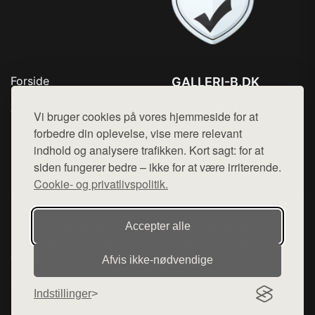
Forside
GALLERI-B.DK
Produkter
Tlf. 78768672
Top Rabatter
Vi bruger cookies på vores hjemmeside for at
Mail:
hej@want.dk
Blog
forbedre din oplevelse, vise mere relevant
Kontakt
indhold og analysere trafikken. Kort sagt: for at
Cookie- og privatlivspolitik
siden fungerer bedre – ikke for at være irriterende.
Cookie- og privatlivspolitik.
Denne side er en del af want.dk, der udgiver en række
Accepter alle
hjemmesider med præsentation af forskellige produkter fra
diverse webshops. Der sælges ikke varer fra denne side - vi
Afvis ikke‑nødvendige
henviser til de shops, som sælger varen. Vi har heller ikke
varerne på lager.
Indstillinger