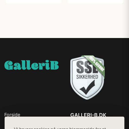
Forside
GALLERI-B.DK
Produkter
Tlf. 78768672
Top Rabatter