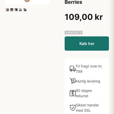
Berries
109,00 kr
Køb her
Fri fragt over kr.
799
Hurtig levering
90 dages
returret
Sikker handel
med SSL