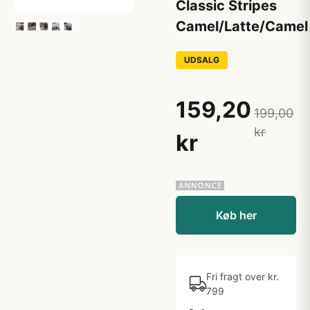
Classic Stripes
Camel/Latte/Camel
UDSALG
159,20
199,00
kr
kr
Køb her
Fri fragt over kr.
799