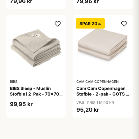
79,96 kr
79,96 kr
SPAR 20%
BIBS
CAM CAM COPENHAGEN
BIBS Sleep - Muslin
Cam Cam Copenhagen
Stofble i 2-Pak - 70x70
Stofble - 2-pak - GOTS -
cm. - Sand
Almond
VEJL. PRIS 119,00 KR
99,95 kr
95,20 kr