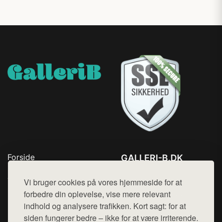
Forside
GALLERI-B.DK
Produkter
Tlf. 78768672
Top Rabatter
Vi bruger cookies på vores hjemmeside for at
Mail:
hej@want.dk
Blog
forbedre din oplevelse, vise mere relevant
Kontakt
indhold og analysere trafikken. Kort sagt: for at
Cookie- og privatlivspolitik
siden fungerer bedre – ikke for at være irriterende.