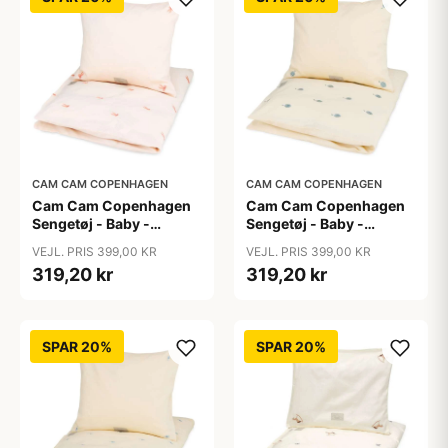
CAM CAM COPENHAGEN
CAM CAM COPENHAGEN
Cam Cam Copenhagen
Cam Cam Copenhagen
Sengetøj - Baby -
Sengetøj - Baby -
Broderet - GOTS - Bows
Broderet - GOTS -
VEJL. PRIS 399,00 KR
VEJL. PRIS 399,00 KR
Dreamland
319,20 kr
319,20 kr
SPAR 20%
SPAR 20%