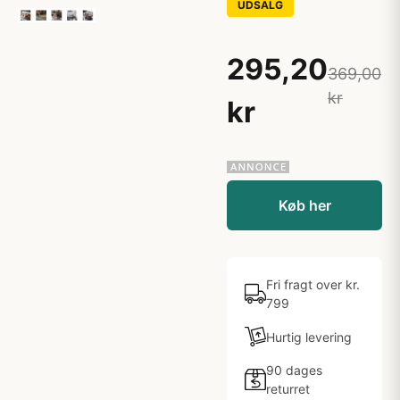
UDSALG
295,20
369,00
kr
kr
Køb her
Fri fragt over kr.
799
Hurtig levering
90 dages
returret