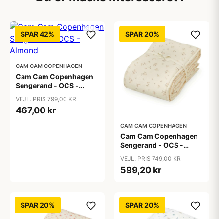
SPAR 42%
SPAR 20%
CAM CAM COPENHAGEN
Cam Cam Copenhagen
Sengerand - OCS -
Almond
VEJL. PRIS 799,00 KR
467,00 kr
CAM CAM COPENHAGEN
Cam Cam Copenhagen
Sengerand - OCS -
Ashley
VEJL. PRIS 749,00 KR
599,20 kr
SPAR 20%
SPAR 20%