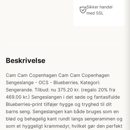
Sikker handel
med SSL
Beskrivelse
Cam Cam Copenhagen Cam Cam Copenhagen
Sengeslange - OCS - Blueberries. Kategori:
Sengerande. Tilbud: nu 375.20 kr. (regalo 20% fra
469.00 kr.) Sengeslangen i det søde og fantasifulde
Blueberries-print tilføjer hygge og tryghed til dit
barns seng. Sengeslangen kan både bruges som en
blød og behagelig kant rundt langs sengerammen og
som et hyggeligt krammedyr, hvilket gør den perfekt