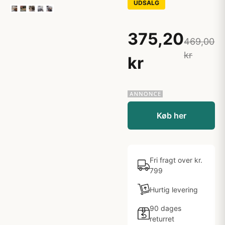
UDSALG
375,20
469,00
kr
kr
Køb her
Fri fragt over kr.
799
Hurtig levering
90 dages
returret