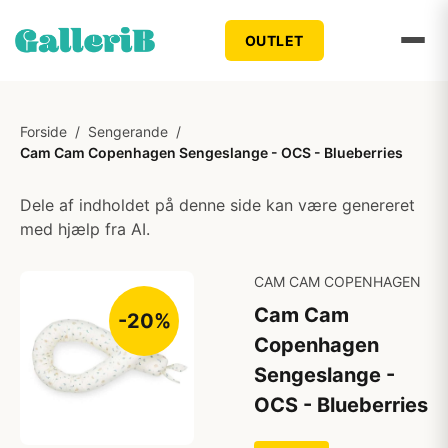
OUTLET
Forside
/
Sengerande
/
Cam Cam Copenhagen Sengeslange - OCS - Blueberries
Dele af indholdet på denne side kan være genereret
med hjælp fra AI.
CAM CAM COPENHAGEN
Cam Cam
-20%
Copenhagen
Sengeslange -
OCS - Blueberries