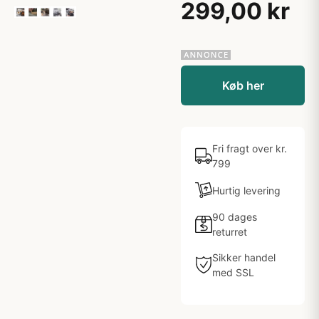
299,00 kr
Køb her
Fri fragt over kr.
799
Hurtig levering
90 dages
returret
Sikker handel
med SSL