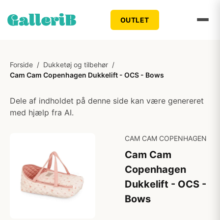
OUTLET
Forside
/
Dukketøj og tilbehør
/
Cam Cam Copenhagen Dukkelift - OCS - Bows
Dele af indholdet på denne side kan være genereret
med hjælp fra AI.
CAM CAM COPENHAGEN
Cam Cam
Copenhagen
Dukkelift - OCS -
Bows