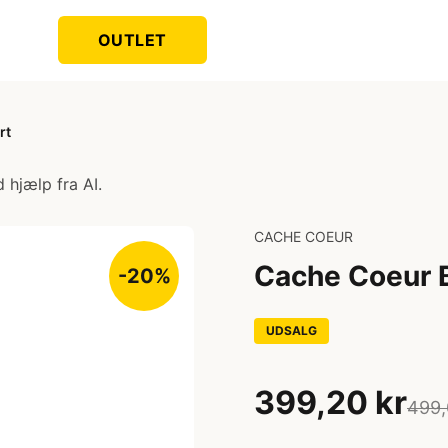
OUTLET
rt
 hjælp fra AI.
CACHE COEUR
Cache Coeur B
-20%
UDSALG
399,20 kr
499,