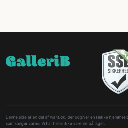
Denne side er en del af want.dk, der udgiver en række hjemmeside
som sælger varen. Vi har heller ikke varerne på lager.