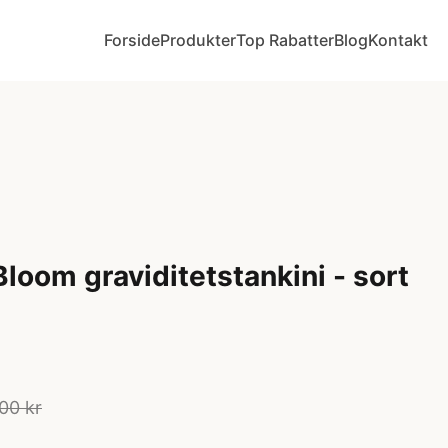
Forside
Produkter
Top Rabatter
Blog
Kontakt
loom graviditetstankini - sort
00 kr