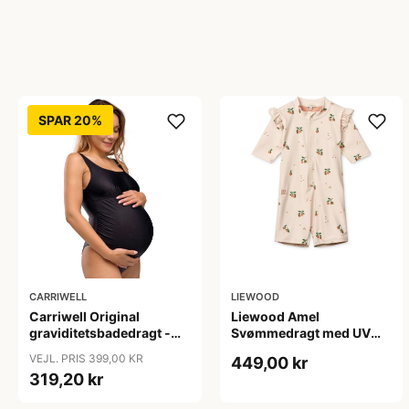
SPAR 20%
CARRIWELL
LIEWOOD
Carriwell Original
Liewood Amel
graviditetsbadedragt -
Svømmedragt med UV
sort
Beskyttelse - Peach/Sea
VEJL. PRIS 399,00 KR
449,00 kr
Shell
319,20 kr