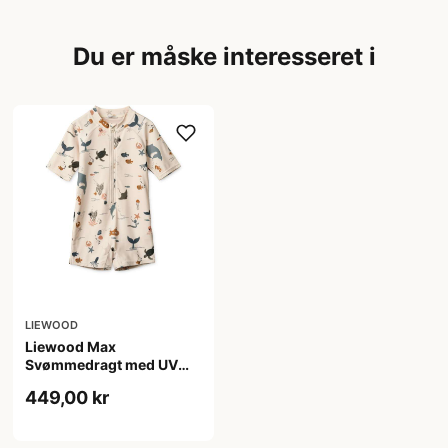
Du er måske interesseret i
LIEWOOD
Liewood Max
Svømmedragt med UV
Beskyttelse - Sea
449,00 kr
Creature/Sandy