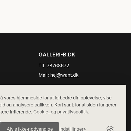
GALLERI-B.DK
Tlf. 78768672
Mail:
hej@want.dk
Cookie- og privatlivspolitik
å vores hjemmeside for at forbedre din oplevelse, vise
ld og analysere trafikken. Kort sagt: for at siden fungerer
være irriterende.
Cookie- og privatlivspolitik.
r sælges ikke varer fra denne side - vi henviser til de shops,
Afvis ikke‑nødvendige
Indstillinger