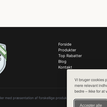
Forside
Produkter
Top Rabatter
Blog
Kontakt
Vi bruger cookies p
mere relevant indho
bedre – ikke for at 
r med præsentation af forskellige produkter fra diverse webshops. De
Accepter alle