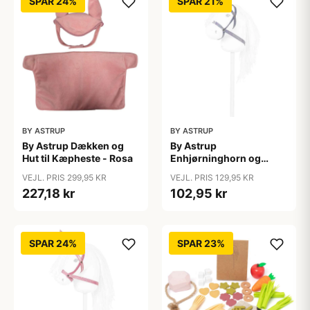
SPAR 24%
SPAR 21%
BY ASTRUP
BY ASTRUP
By Astrup Dækken og
By Astrup
Hut til Kæpheste - Rosa
Enhjørninghorn og
Grime til Kæphest - Lilla
VEJL. PRIS 299,95 KR
VEJL. PRIS 129,95 KR
227,18 kr
102,95 kr
SPAR 24%
SPAR 23%