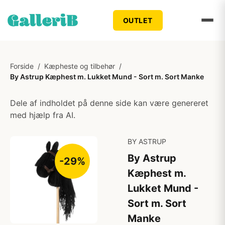
OUTLET
Forside
/
Kæpheste og tilbehør
/
By Astrup Kæphest m. Lukket Mund - Sort m. Sort Manke
Dele af indholdet på denne side kan være genereret
med hjælp fra AI.
BY ASTRUP
By Astrup
-29%
Kæphest m.
Lukket Mund -
Sort m. Sort
Manke