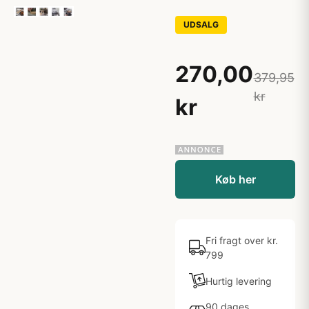
UDSALG
270,00
379,95
kr
kr
Køb her
Fri fragt over kr.
799
Hurtig levering
90 dages