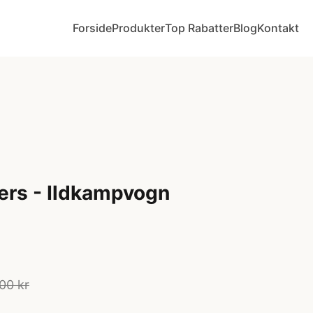
Forside
Produkter
Top Rabatter
Blog
Kontakt
ers - Ildkampvogn
00 kr