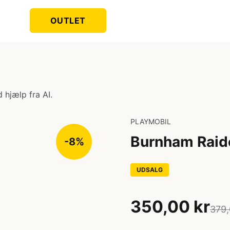
OUTLET
 hjælp fra AI.
PLAYMOBIL
Burnham Raid
-8%
UDSALG
350,00 kr
379,