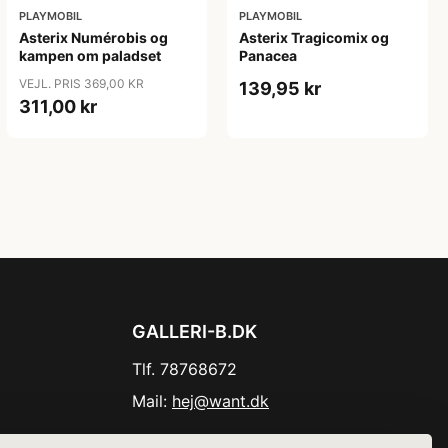
PLAYMOBIL
PLAYMOBIL
Asterix Numérobis og
Asterix Tragicomix og
kampen om paladset
Panacea
VEJL. PRIS 369,00 KR
139,95 kr
311,00 kr
GALLERI-B.DK
Tlf. 78768672
Mail:
hej@want.dk
Cookie- og privatlivspolitik