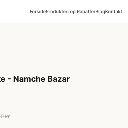
Forside
Produkter
Top Rabatter
Blog
Kontakt
ke - Namche Bazar
0 kr