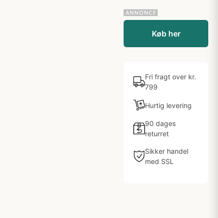
Køb her
Fri fragt over kr.
799
Hurtig levering
90 dages
returret
Sikker handel
med SSL