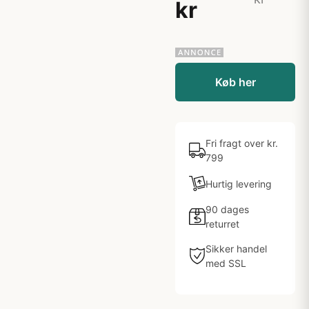
kr
Køb her
Fri fragt over kr.
799
Hurtig levering
90 dages
returret
Sikker handel
med SSL