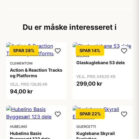
Du er måske interesseret i
SPAR 28%
SPAR 14%
BIGJIGS
Glaskuglebane 53 dele
CLEMENTONI
Action & Reaction Tracks
og Platforms
VEJL. PRIS 349,00 KR
299,00 kr
VEJL. PRIS 129,95 KR
94,00 kr
SPAR 22%
HUBELINO
QUERCETTI
Hubelino Basis
Kuglebane Skyrail
Byggesæt 123 dele
Evolution