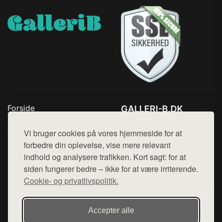
Forside
GALLERI-B.DK
Produkter
Tlf. 78768672
Top Rabatter
Vi bruger cookies på vores hjemmeside for at
Mail:
hej@want.dk
Blog
forbedre din oplevelse, vise mere relevant
Kontakt
indhold og analysere trafikken. Kort sagt: for at
Cookie- og privatlivspolitik
siden fungerer bedre – ikke for at være irriterende.
Cookie- og privatlivspolitik.
Denne side er en del af want.dk, der udgiver en række
Accepter alle
hjemmesider med præsentation af forskellige produkter fra