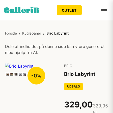
OUTLET
Forside
/
Kuglebaner
/
Brio Labyrint
Dele af indholdet på denne side kan være genereret
med hjælp fra AI.
BRIO
Brio Labyrint
-0%
UDSALG
329,00
329,95
kr