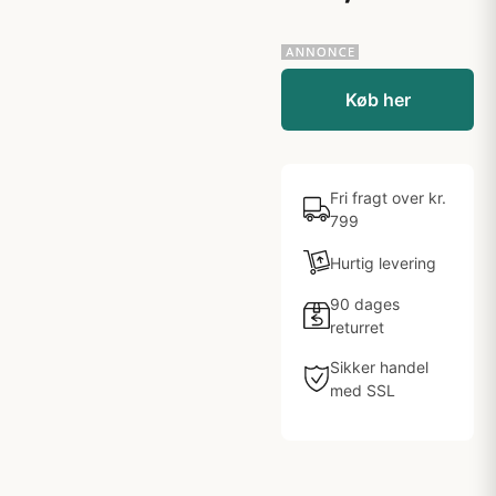
Køb her
Fri fragt over kr.
799
Hurtig levering
90 dages
returret
Sikker handel
med SSL