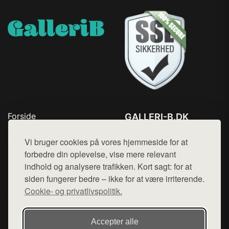
Forside
GALLERI-B.DK
Produkter
Tlf. 78768672
Top Rabatter
Vi bruger cookies på vores hjemmeside for at
Mail:
hej@want.dk
Blog
forbedre din oplevelse, vise mere relevant
Kontakt
indhold og analysere trafikken. Kort sagt: for at
Cookie- og privatlivspolitik
siden fungerer bedre – ikke for at være irriterende.
Cookie- og privatlivspolitik.
Denne side er en del af want.dk, der udgiver en række
Accepter alle