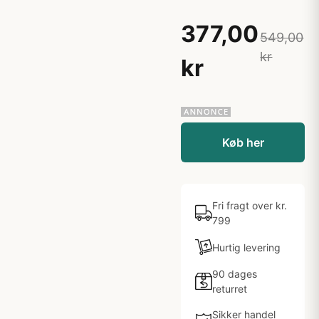
377,00
549,00
kr
kr
Køb her
Fri fragt over kr.
799
Hurtig levering
90 dages
returret
Sikker handel