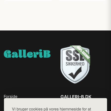
Forside
GALLERI-B.DK
Produkter
Tlf. 78768672
Top Rabatter
Vi bruger cookies på vores hjemmeside for at