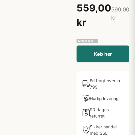
559,00
599,00
kr
kr
Køb her
Fri fragt over kr.
799
Hurtig levering
90 dages
returret
Sikker handel
med SSL