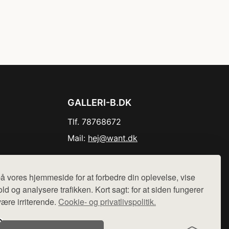
GALLERI-B.DK
Tlf. 78768672
Mail:
hej@want.dk
Cookie- og privatlivspolitik
å vores hjemmeside for at forbedre din oplevelse, vise
ld og analysere trafikken. Kort sagt: for at siden fungerer
være irriterende.
Cookie- og privatlivspolitik.
r sælges ikke varer fra denne side - vi henviser til de shops,