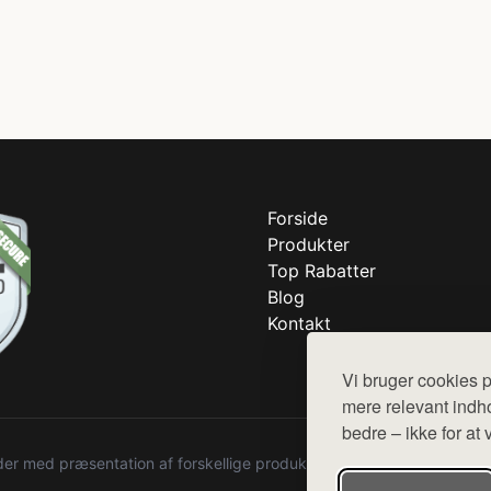
Forside
Produkter
Top Rabatter
Blog
Kontakt
Vi bruger cookies p
mere relevant indho
bedre – ikke for at 
r med præsentation af forskellige produkter fra diverse webshops. De