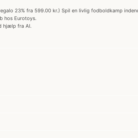
 (regalo 23% fra 599.00 kr.) Spil en livlig fodboldkamp ind
øb hos Eurotoys.
 hjælp fra AI.