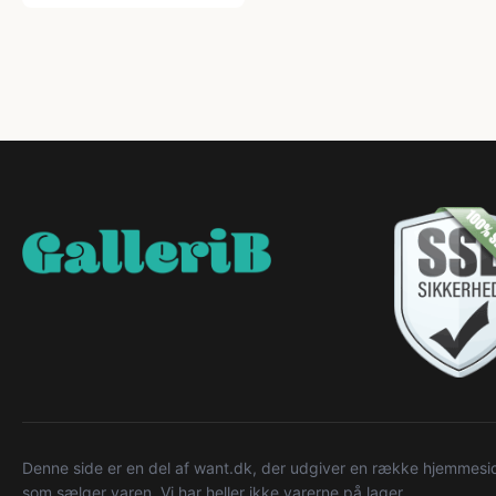
Denne side er en del af want.dk, der udgiver en række hjemmeside
som sælger varen. Vi har heller ikke varerne på lager.