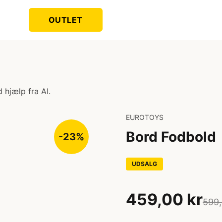
OUTLET
 hjælp fra AI.
EUROTOYS
Bord Fodbold
-23%
UDSALG
459,00 kr
599,