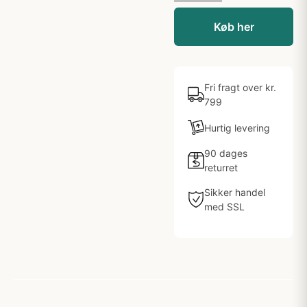
Køb her
Fri fragt over kr.
799
Hurtig levering
90 dages
returret
Sikker handel
med SSL