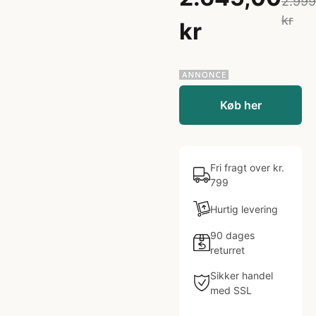
2.999
kr
kr
Køb her
Fri fragt over kr.
799
Hurtig levering
90 dages
returret
Sikker handel
med SSL