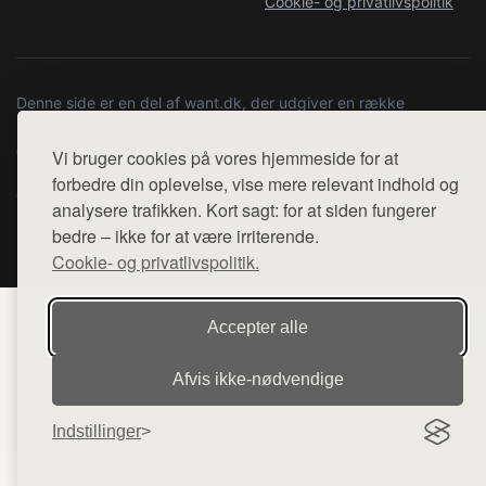
Cookie- og privatlivspolitik
Denne side er en del af want.dk, der udgiver en række
hjemmesider med præsentation af forskellige produkter fra
diverse webshops. Der sælges ikke varer fra denne side - vi
Vi bruger cookies på vores hjemmeside for at
henviser til de shops, som sælger varen. Vi har heller ikke
forbedre din oplevelse, vise mere relevant indhold og
varerne på lager.
analysere trafikken. Kort sagt: for at siden fungerer
bedre – ikke for at være irriterende.
© 2026 galleri-b.dk. Alle rettigheder forbeholdes.
Cookie- og privatlivspolitik.
Accepter alle
Afvis ikke‑nødvendige
Indstillinger