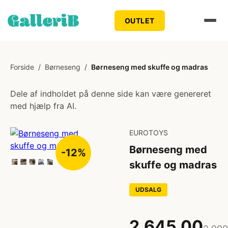
OUTLET
Forside
/
Børneseng
/
Børneseng med skuffe og madras
Dele af indholdet på denne side kan være genereret
med hjælp fra AI.
EUROTOYS
Børneseng med
-12%
skuffe og madras
UDSALG
2.645,00