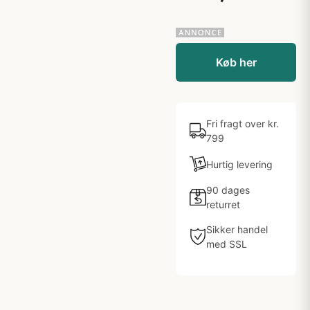
Køb her
Fri fragt over kr.
799
Hurtig levering
90 dages
returret
Sikker handel
med SSL