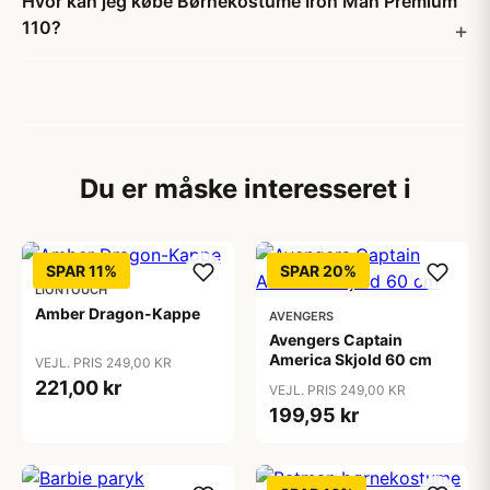
Hvor kan jeg købe Børnekostume Iron Man Premium
110?
Du er måske interesseret i
SPAR 11%
SPAR 20%
LIONTOUCH
Amber Dragon-Kappe
AVENGERS
Avengers Captain
America Skjold 60 cm
VEJL. PRIS 249,00 KR
221,00 kr
VEJL. PRIS 249,00 KR
199,95 kr