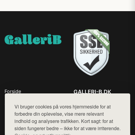
Forside
GALLERI-B.DK
Produkter
Tlf. 78768672
Top Rabatter
Vi bruger cookies på vores hjemmeside for at
Mail:
hej@want.dk
Blog
forbedre din oplevelse, vise mere relevant
Kontakt
indhold og analysere trafikken. Kort sagt: for at
Cookie- og privatlivspolitik
siden fungerer bedre – ikke for at være irriterende.