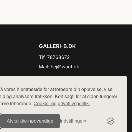
GALLERI-B.DK
Tlf. 78768672
Mail:
hej@want.dk
Cookie- og privatlivspolitik
å vores hjemmeside for at forbedre din oplevelse, vise
ld og analysere trafikken. Kort sagt: for at siden fungerer
være irriterende.
Cookie- og privatlivspolitik.
r sælges ikke varer fra denne side - vi henviser til de shops,
Afvis ikke‑nødvendige
Indstillinger