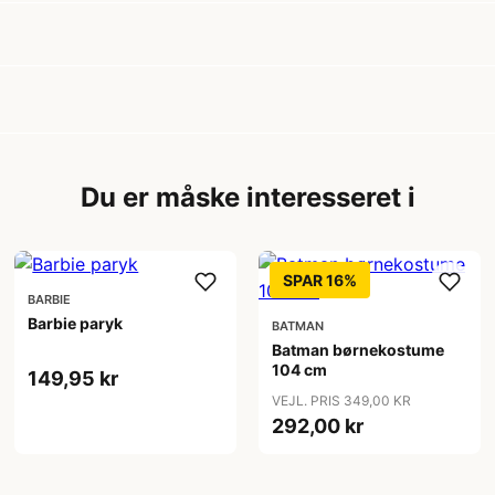
Du er måske interesseret i
SPAR 16%
BARBIE
Barbie paryk
BATMAN
Batman børnekostume
104 cm
149,95 kr
VEJL. PRIS 349,00 KR
292,00 kr