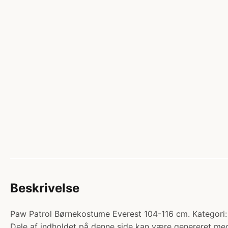
Beskrivelse
Paw Patrol Børnekostume Everest 104-116 cm. Kategori: U
Dele af indholdet på denne side kan være genereret med