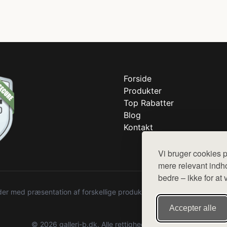
Forside
Produkter
Top Rabatter
Blog
Kontakt
Vi bruger cookies p
mere relevant indho
bedre – ikke for at 
r med præsentation af forskellige produkter fra diverse webshops. De
Accepter alle
© 2026 galleri-b.dk. Alle rettigheder forbeholdes.