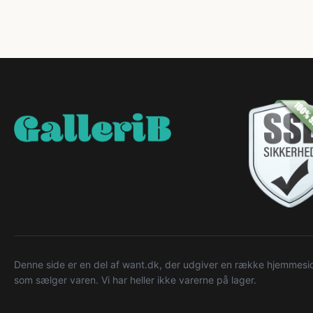
Denne side er en del af want.dk, der udgiver en række hjemmeside
som sælger varen. Vi har heller ikke varerne på lager.