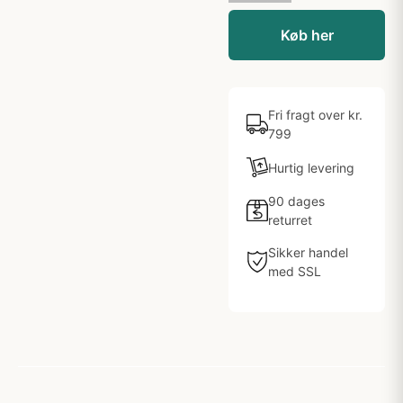
Køb her
Fri fragt over kr.
799
Hurtig levering
90 dages
returret
Sikker handel
med SSL