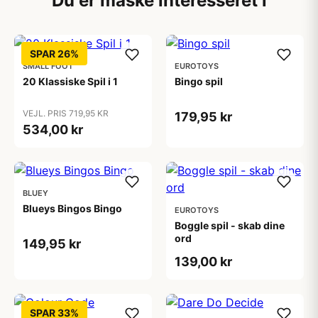
Du er måske interesseret i
SPAR 26%
SMALL FOOT
EUROTOYS
20 Klassiske Spil i 1
Bingo spil
VEJL. PRIS 719,95 KR
179,95 kr
534,00 kr
BLUEY
Blueys Bingos Bingo
EUROTOYS
Boggle spil - skab dine
ord
149,95 kr
139,00 kr
SPAR 33%