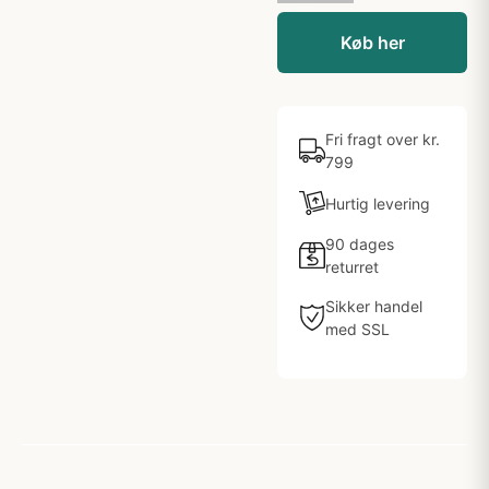
Køb her
Fri fragt over kr.
799
Hurtig levering
90 dages
returret
Sikker handel
med SSL