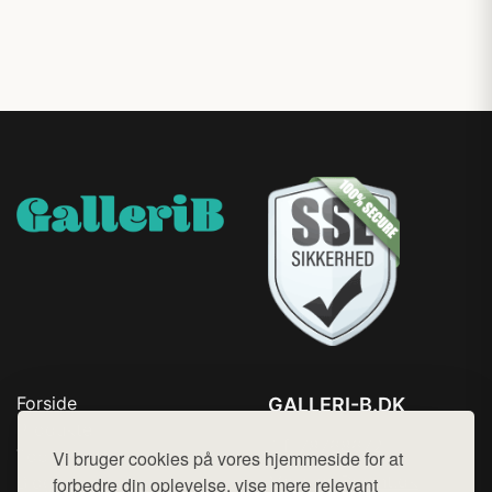
Forside
GALLERI-B.DK
Produkter
Tlf. 78768672
Top Rabatter
Vi bruger cookies på vores hjemmeside for at
Mail:
hej@want.dk
Blog
forbedre din oplevelse, vise mere relevant