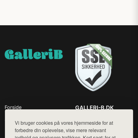
Forside
GALLERI-B.DK
Produkter
Tlf. 78768672
Top Rabatter
Vi bruger cookies på vores hjemmeside for at
Mail:
hej@want.dk
Blog
forbedre din oplevelse, vise mere relevant
Kontakt
indhold og analysere trafikken. Kort sagt: for at