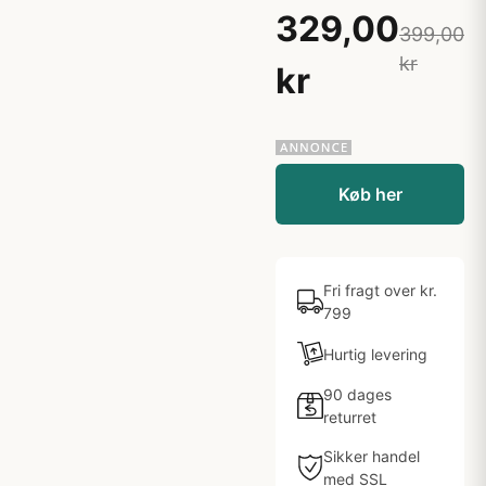
329,00
399,00
kr
kr
Køb her
Fri fragt over kr.
799
Hurtig levering
90 dages
returret
Sikker handel
med SSL