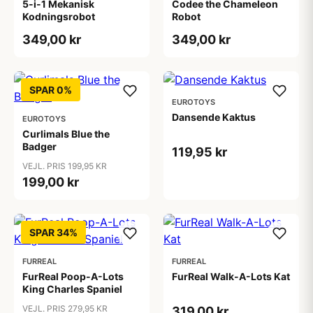
5-i-1 Mekanisk
Codee the Chameleon
Kodningsrobot
Robot
349,00 kr
349,00 kr
SPAR 0%
EUROTOYS
Dansende Kaktus
EUROTOYS
Curlimals Blue the
Badger
119,95 kr
VEJL. PRIS 199,95 KR
199,00 kr
SPAR 34%
FURREAL
FURREAL
FurReal Poop-A-Lots
FurReal Walk-A-Lots Kat
King Charles Spaniel
VEJL. PRIS 279,95 KR
319,00 kr