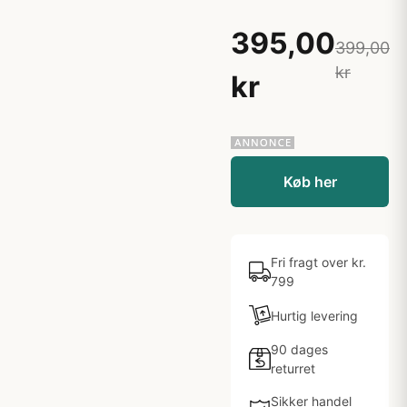
395,00
399,00
kr
kr
Køb her
Fri fragt over kr.
799
Hurtig levering
90 dages
returret
Sikker handel