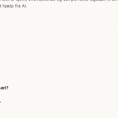
 hjælp fra AI.
esæt?
?