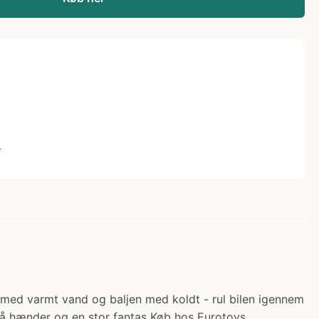
L
ren med varmt vand og baljen med koldt - rul bilen igennem
små hænder og en stor fantas Køb hos Eurotoys.