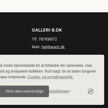
GALLERI-B.DK
Tlf. 78768672
Mail:
hej@want.dk
Cookie- og privatlivspolitik
å vores hjemmeside for at forbedre din oplevelse, vise
ld og analysere trafikken. Kort sagt: for at siden fungerer
være irriterende.
Cookie- og privatlivspolitik.
r sælges ikke varer fra denne side - vi henviser til de shops,
Afvis ikke‑nødvendige
Indstillinger