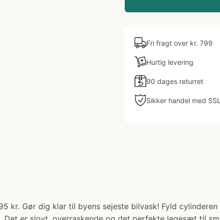
Fri fragt over kr. 799
Hurtig levering
90 dages returret
Sikker handel med SS
9.95 kr. Gør dig klar til byens sejeste bilvask! Fyld cylinde
ig. Det er sjovt, overraskende og det perfekte legesæt til 