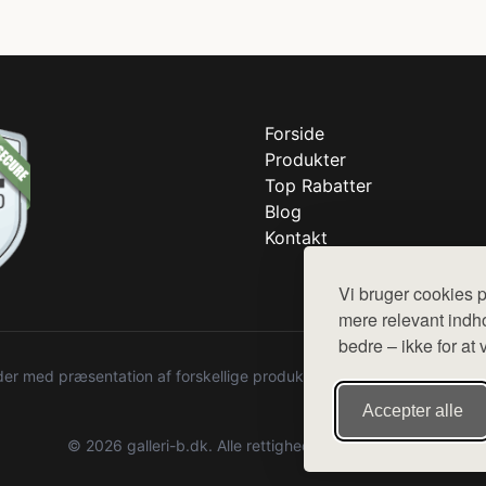
Forside
Produkter
Top Rabatter
Blog
Kontakt
Vi bruger cookies p
mere relevant indho
bedre – ikke for at 
r med præsentation af forskellige produkter fra diverse webshops. De
Accepter alle
© 2026 galleri-b.dk. Alle rettigheder forbeholdes.