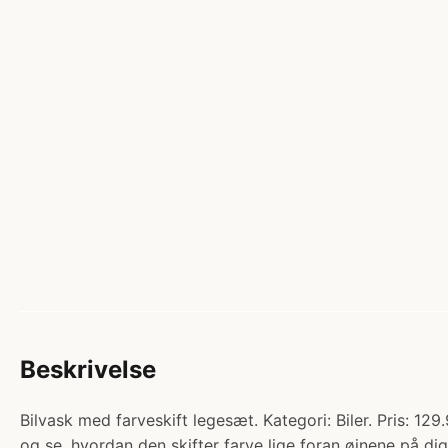
Beskrivelse
Bilvask med farveskift legesæt. Kategori: Biler. Pris: 12
og se, hvordan den skifter farve lige foran øjnene på d