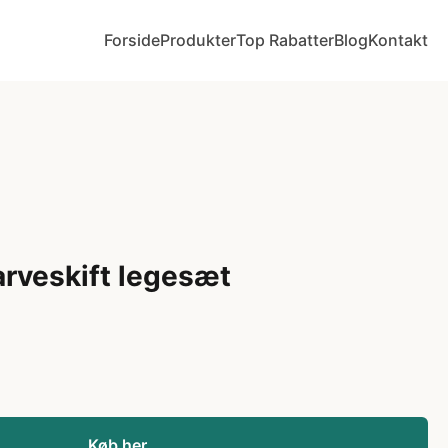
Forside
Produkter
Top Rabatter
Blog
Kontakt
arveskift legesæt
Køb her