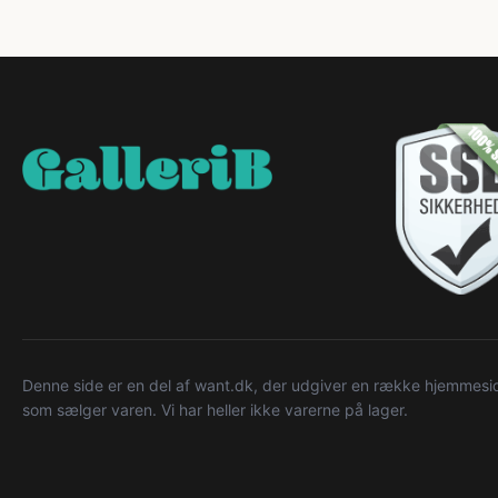
Denne side er en del af want.dk, der udgiver en række hjemmeside
som sælger varen. Vi har heller ikke varerne på lager.