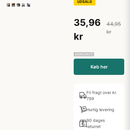
UDSALG
35,96
44,95
kr
kr
Køb her
Fri fragt over kr.
799
Hurtig levering
90 dages
returret