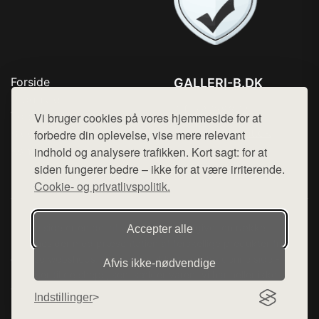
Forside
GALLERI-B.DK
Produkter
Tlf. 78768672
Top Rabatter
Vi bruger cookies på vores hjemmeside for at
Mail:
hej@want.dk
Blog
forbedre din oplevelse, vise mere relevant
Kontakt
indhold og analysere trafikken. Kort sagt: for at
Cookie- og privatlivspolitik
siden fungerer bedre – ikke for at være irriterende.
Cookie- og privatlivspolitik.
Denne side er en del af want.dk, der udgiver en række
Accepter alle
hjemmesider med præsentation af forskellige produkter fra
diverse webshops. Der sælges ikke varer fra denne side - vi
Afvis ikke‑nødvendige
henviser til de shops, som sælger varen. Vi har heller ikke
varerne på lager.
Indstillinger