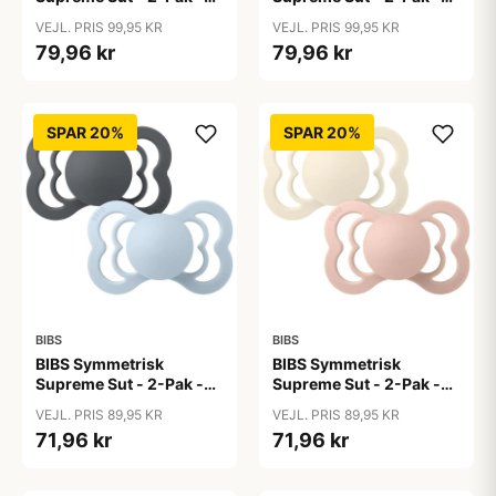
Str. 2 - Naturgummi -
Str. 2 - Naturgummi -
VEJL. PRIS 99,95 KR
VEJL. PRIS 99,95 KR
GLOW - Blush/Vanilla
GLOW - Sage/Cloud
79,96 kr
79,96 kr
SPAR 20%
SPAR 20%
BIBS
BIBS
BIBS Symmetrisk
BIBS Symmetrisk
Supreme Sut - 2-Pak -
Supreme Sut - 2-Pak -
Str. 2 - Naturgummi -
Str. 2 - Naturgummi -
VEJL. PRIS 89,95 KR
VEJL. PRIS 89,95 KR
Iron/Baby Blue
Ivory/Blush
71,96 kr
71,96 kr