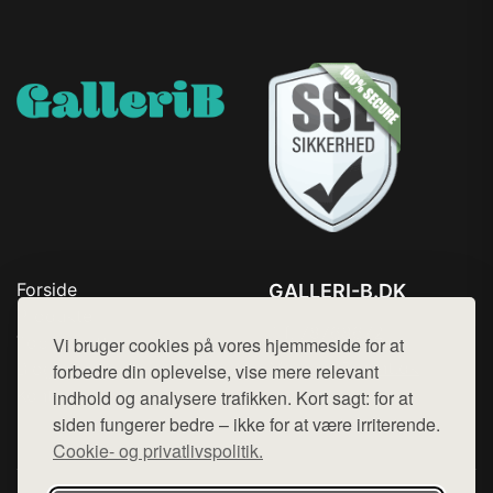
Forside
GALLERI-B.DK
Produkter
Tlf. 78768672
Top Rabatter
Vi bruger cookies på vores hjemmeside for at
Mail:
hej@want.dk
Blog
forbedre din oplevelse, vise mere relevant
Kontakt
indhold og analysere trafikken. Kort sagt: for at
Cookie- og privatlivspolitik
siden fungerer bedre – ikke for at være irriterende.
Cookie- og privatlivspolitik.