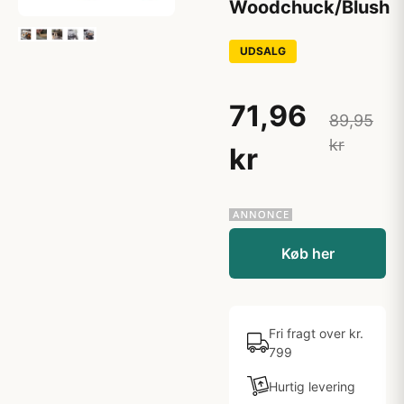
Woodchuck/Blush
UDSALG
71,96
89,95
kr
kr
Køb her
Fri fragt over kr.
799
Hurtig levering