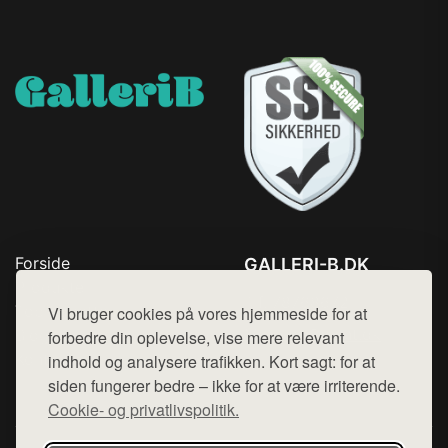
Forside
GALLERI-B.DK
Produkter
Tlf. 78768672
Top Rabatter
Vi bruger cookies på vores hjemmeside for at
Mail:
hej@want.dk
Blog
forbedre din oplevelse, vise mere relevant
Kontakt
indhold og analysere trafikken. Kort sagt: for at
Cookie- og privatlivspolitik
siden fungerer bedre – ikke for at være irriterende.
Cookie- og privatlivspolitik.