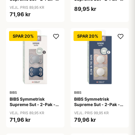
Str. 1 - Silikone - Baby
Str. 1 - Silikone -
VEJL. PRIS 89,95 KR
89,95 kr
Pink/Plum
Blossom/Dusky Lilac
71,96 kr
SPAR 20%
SPAR 20%
BIBS
BIBS
BIBS Symmetrisk
BIBS Symmetrisk
Supreme Sut - 2-Pak -
Supreme Sut - 2-Pak -
Str. 1 - Silikone -
Str. 1 - Silikone - GLOW -
VEJL. PRIS 89,95 KR
VEJL. PRIS 99,95 KR
Cloud/Steel Blue
Blush/Vanilla
71,96 kr
79,96 kr