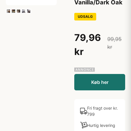
Vanilla/Dark Oak
UDSALG
79,96
99,95
kr
kr
Køb her
Fri fragt over kr.
799
Hurtig levering