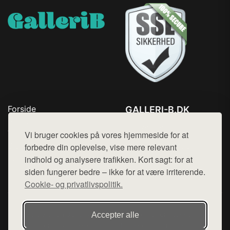
Forside
GALLERI-B.DK
Produkter
Tlf. 78768672
Top Rabatter
Vi bruger cookies på vores hjemmeside for at
Mail:
hej@want.dk
Blog
forbedre din oplevelse, vise mere relevant
Kontakt
indhold og analysere trafikken. Kort sagt: for at
Cookie- og privatlivspolitik
siden fungerer bedre – ikke for at være irriterende.
Cookie- og privatlivspolitik.
Denne side er en del af want.dk, der udgiver en række
Accepter alle
hjemmesider med præsentation af forskellige produkter fra