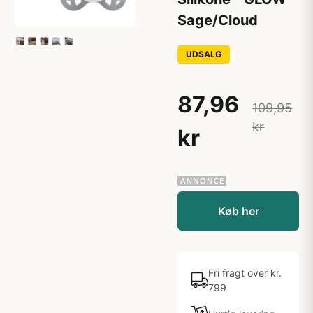
Sage/Cloud
UDSALG
87,96
109,95
kr
kr
Køb her
Fri fragt over kr.
799