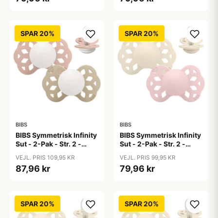
SPAR 20%
SPAR 20%
BIBS
BIBS
BIBS Symmetrisk Infinity
BIBS Symmetrisk Infinity
Sut - 2-Pak - Str. 2 -
Sut - 2-Pak - Str. 2 -
Silikone - GLOW -
Silikone - Ivory/Blossom
VEJL. PRIS 109,95 KR
VEJL. PRIS 99,95 KR
Blush/Vanilla
87,96 kr
79,96 kr
SPAR 20%
SPAR 20%