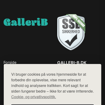
Forside
GALLERI-B.DK
Produkter
Tlf. 78768672
Top Rabatter
Vi bruger cookies på vores hjemmeside for at
Mail:
hej@want.dk
Blog
forbedre din oplevelse, vise mere relevant
Kontakt
indhold og analysere trafikken. Kort sagt: for at
Cookie- og privatlivspolitik
siden fungerer bedre – ikke for at være irriterende.
Cookie- og privatlivspolitik.