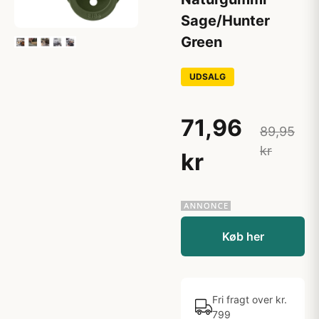
Sage/Hunter
Green
UDSALG
71,96
89,95
kr
kr
Køb her
Fri fragt over kr.
799