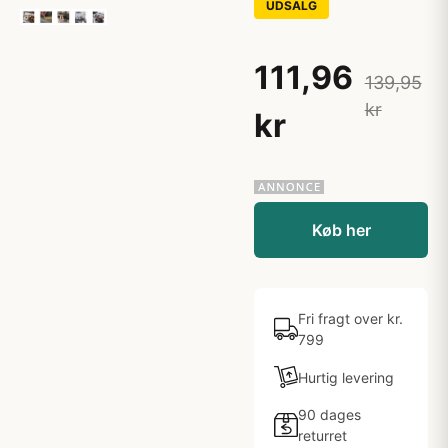
UDSALG
111,96
139,95
kr
kr
Køb her
Fri fragt over kr.
799
Hurtig levering
90 dages
returret