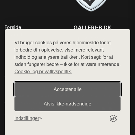
Forside
GALLERI-B.DK
Produkter
Tlf. 78768672
Top Rabatter
Vi bruger cookies på vores hjemmeside for at
Mail:
hej@want.dk
Blog
forbedre din oplevelse, vise mere relevant
Kontakt
indhold og analysere trafikken. Kort sagt: for at
Cookie- og privatlivspolitik
siden fungerer bedre – ikke for at være irriterende.
Cookie- og privatlivspolitik.
Denne side er en del af want.dk, der udgiver en række
Accepter alle
hjemmesider med præsentation af forskellige produkter fra
diverse webshops. Der sælges ikke varer fra denne side - vi
Afvis ikke‑nødvendige
henviser til de shops, som sælger varen. Vi har heller ikke
varerne på lager.
Indstillinger
© 2026 galleri-b.dk. Alle rettigheder forbeholdes.