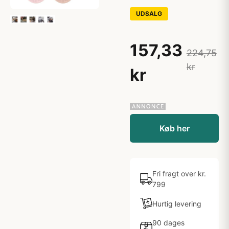
UDSALG
157,33
224,75
kr
kr
Køb her
Fri fragt over kr.
799
Hurtig levering
90 dages