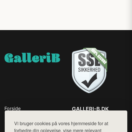
Forside
GALLERI-B.DK
Produkter
Tlf. 78768672
Top Rabatter
Vi bruger cookies på vores hjemmeside for at
Mail:
hej@want.dk
Blog
forbedre din oplevelse, vise mere relevant