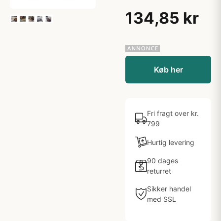
134,85 kr
Køb her
Fri fragt over kr.
799
Hurtig levering
90 dages
returret
Sikker handel
med SSL