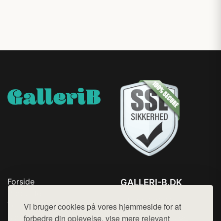
Forside
GALLERI-B.DK
Produkter
Tlf. 78768672
Top Rabatter
Vi bruger cookies på vores hjemmeside for at
Mail:
hej@want.dk
Blog
forbedre din oplevelse, vise mere relevant