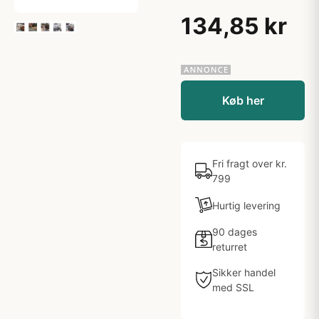
134,85 kr
Køb her
Fri fragt over kr.
799
Hurtig levering
90 dages
returret
Sikker handel
med SSL