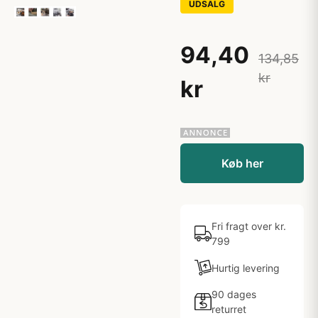
UDSALG
94,40
134,85
kr
kr
Køb her
Fri fragt over kr.
799
Hurtig levering
90 dages
returret