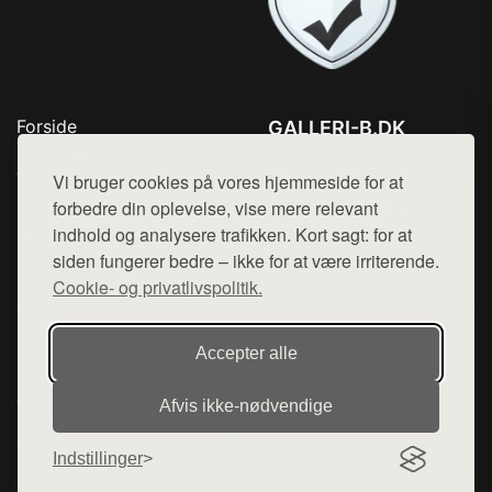
Forside
GALLERI-B.DK
Produkter
Tlf. 78768672
Top Rabatter
Vi bruger cookies på vores hjemmeside for at
Mail:
hej@want.dk
Blog
forbedre din oplevelse, vise mere relevant
Kontakt
indhold og analysere trafikken. Kort sagt: for at
Cookie- og privatlivspolitik
siden fungerer bedre – ikke for at være irriterende.
Cookie- og privatlivspolitik.
Denne side er en del af want.dk, der udgiver en række
Accepter alle
hjemmesider med præsentation af forskellige produkter fra
diverse webshops. Der sælges ikke varer fra denne side - vi
Afvis ikke‑nødvendige
henviser til de shops, som sælger varen. Vi har heller ikke
varerne på lager.
Indstillinger