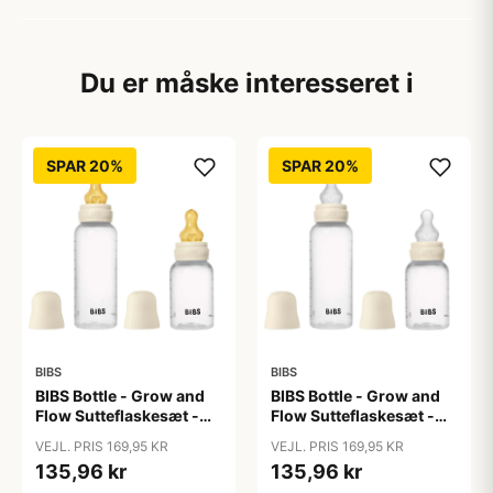
Du er måske interesseret i
SPAR 20%
SPAR 20%
BIBS
BIBS
BIBS Bottle - Grow and
BIBS Bottle - Grow and
Flow Sutteflaskesæt -
Flow Sutteflaskesæt -
Plastik -
Plastik - Silikone/Rund -
VEJL. PRIS 169,95 KR
VEJL. PRIS 169,95 KR
Naturgummi/Rund -
150ml/270ml - 2-Pak -
135,96 kr
135,96 kr
150ml/270ml - 2-Pak -
Ivory