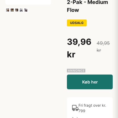
2-Pak - Medium
Flow
UDSALG
39,96
49,95
kr
kr
Køb her
Fri fragt over kr.
799