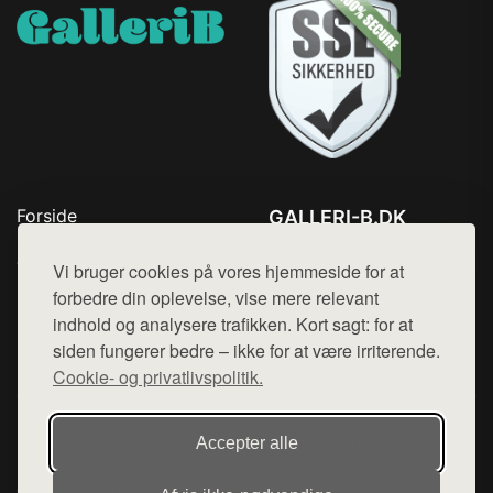
Forside
GALLERI-B.DK
Produkter
Tlf. 78768672
Top Rabatter
Vi bruger cookies på vores hjemmeside for at
Mail:
hej@want.dk
Blog
forbedre din oplevelse, vise mere relevant
Kontakt
indhold og analysere trafikken. Kort sagt: for at
Cookie- og privatlivspolitik
siden fungerer bedre – ikke for at være irriterende.
Cookie- og privatlivspolitik.
Denne side er en del af want.dk, der udgiver en række
Accepter alle
hjemmesider med præsentation af forskellige produkter fra
diverse webshops. Der sælges ikke varer fra denne side - vi