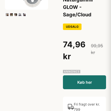
GLOW -
Sage/Cloud
UDSALG
74,96
99,95
kr
kr
Køb her
Fri fragt over kr.
799