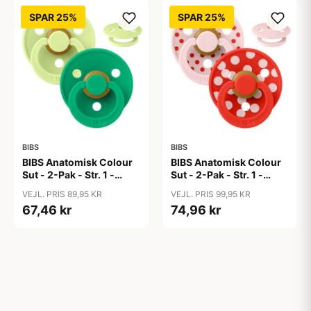
SPAR 25%
SPAR 25%
BIBS
BIBS
BIBS Anatomisk Colour
BIBS Anatomisk Colour
Sut - 2-Pak - Str. 1 -
Sut - 2-Pak - Str. 1 -
Naturgummi -
Naturgummi - Polka
VEJL. PRIS 89,95 KR
VEJL. PRIS 99,95 KR
Matcha/Cactus
Studio - Blossom/Candy
67,46 kr
74,96 kr
Apple