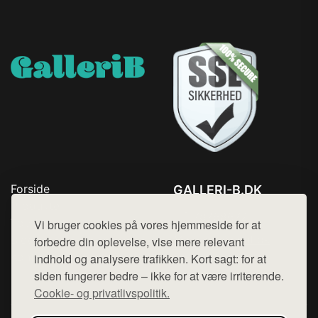
Forside
GALLERI-B.DK
Produkter
Tlf. 78768672
Top Rabatter
Vi bruger cookies på vores hjemmeside for at
Mail:
hej@want.dk
Blog
forbedre din oplevelse, vise mere relevant
Kontakt
indhold og analysere trafikken. Kort sagt: for at
Cookie- og privatlivspolitik
siden fungerer bedre – ikke for at være irriterende.
Cookie- og privatlivspolitik.