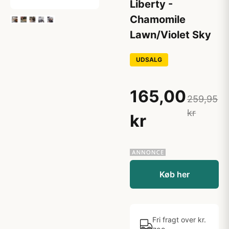
Liberty -
Chamomile
Lawn/Violet Sky
UDSALG
165,00
259,95
kr
kr
Køb her
Fri fragt over kr.