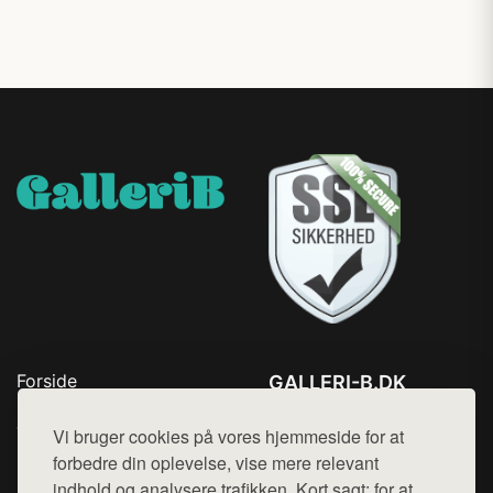
Forside
GALLERI-B.DK
Produkter
Tlf. 78768672
Top Rabatter
Vi bruger cookies på vores hjemmeside for at
Mail:
hej@want.dk
Blog
forbedre din oplevelse, vise mere relevant
Kontakt
indhold og analysere trafikken. Kort sagt: for at