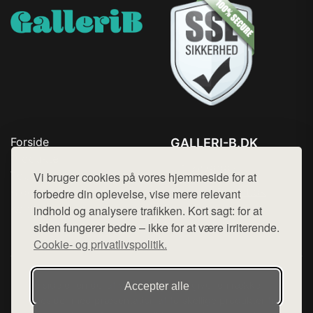
Forside
GALLERI-B.DK
Produkter
Tlf. 78768672
Top Rabatter
Vi bruger cookies på vores hjemmeside for at
Mail:
hej@want.dk
Blog
forbedre din oplevelse, vise mere relevant
Kontakt
indhold og analysere trafikken. Kort sagt: for at
Cookie- og privatlivspolitik
siden fungerer bedre – ikke for at være irriterende.
Cookie- og privatlivspolitik.
Denne side er en del af want.dk, der udgiver en række
Accepter alle
hjemmesider med præsentation af forskellige produkter fra