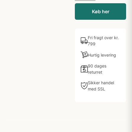
Køb her
Fri fragt over kr.
799
Hurtig levering
90 dages
returret
Sikker handel
med SSL