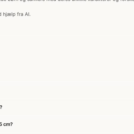
 hjælp fra AI.
?
15 cm?