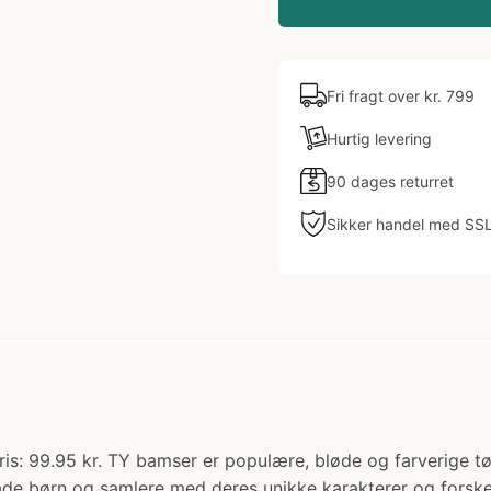
Fri fragt over kr. 799
Hurtig levering
90 dages returret
Sikker handel med SS
: 99.95 kr. TY bamser er populære, bløde og farverige tøjd
både børn og samlere med deres unikke karakterer og forskel