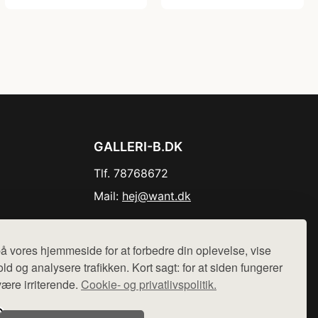
GALLERI-B.DK
Tlf. 78768672
Mail:
hej@want.dk
Cookie- og privatlivspolitik
å vores hjemmeside for at forbedre din oplevelse, vise
ld og analysere trafikken. Kort sagt: for at siden fungerer
være irriterende.
Cookie- og privatlivspolitik.
r sælges ikke varer fra denne side - vi henviser til de shops,