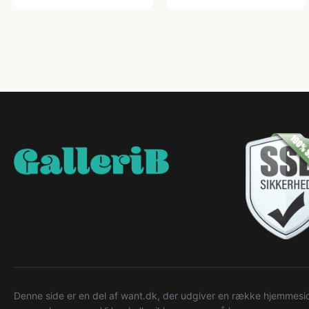
Denne side er en del af want.dk, der udgiver en række hjemmeside