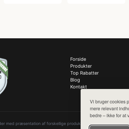
Forside
Produkter
Top Rabatter
Blog
Kontakt
Vi bruger cookies p
mere relevant indho
bedre – ikke for at 
r med præsentation af forskellige produkter fra diverse webshops. De