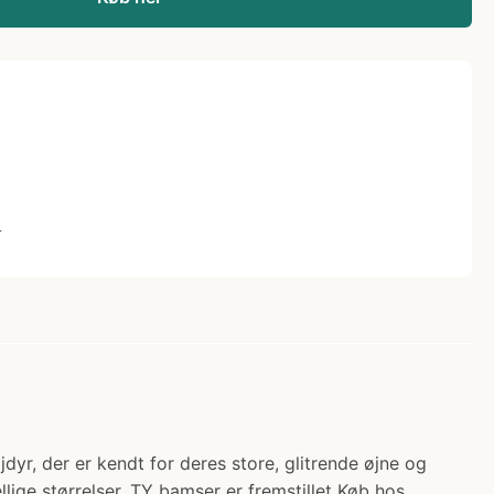
L
yr, der er kendt for deres store, glitrende øjne og
lige størrelser. TY bamser er fremstillet Køb hos