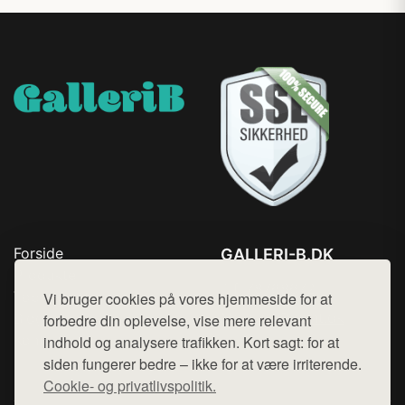
Forside
GALLERI-B.DK
Produkter
Tlf. 78768672
Top Rabatter
Vi bruger cookies på vores hjemmeside for at
Mail:
hej@want.dk
Blog
forbedre din oplevelse, vise mere relevant
Kontakt
indhold og analysere trafikken. Kort sagt: for at
Cookie- og privatlivspolitik
siden fungerer bedre – ikke for at være irriterende.
Cookie- og privatlivspolitik.