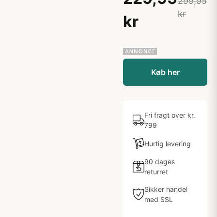
299,95
kr
kr
Køb her
Fri fragt over kr.
799
Hurtig levering
90 dages
returret
Sikker handel
med SSL