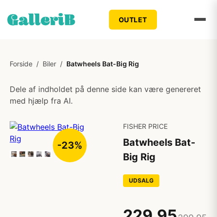
OUTLET
Forside
/
Biler
/
Batwheels Bat-Big Rig
Dele af indholdet på denne side kan være genereret
med hjælp fra AI.
FISHER PRICE
Batwheels Bat-
-23%
Big Rig
UDSALG
229,95