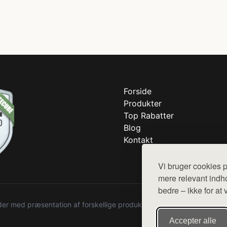
Forside
Produkter
Top Rabatter
Blog
Kontakt
Vi bruger cookies p
mere relevant indho
bedre – ikke for at 
r med præsentation af forskellige produkter fra diverse webshops. De
Accepter alle