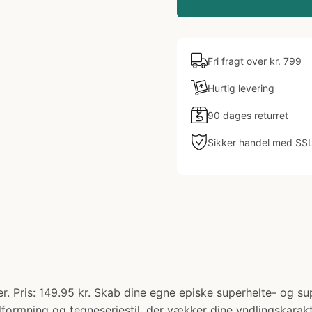
Fri fragt over kr. 799
Hurtig levering
90 dages returret
Sikker handel med SS
r. Pris: 149.95 kr. Skab dine egne episke superhelte- og 
dformning og tegneseriestil, der vækker dine yndlingskarakt