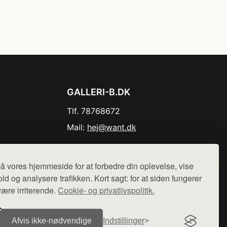
GALLERI-B.DK
Tlf. 78768672
Mail:
hej@want.dk
Cookie- og privatlivspolitik
å vores hjemmeside for at forbedre din oplevelse, vise
ld og analysere trafikken. Kort sagt: for at siden fungerer
være irriterende.
Cookie- og privatlivspolitik.
r sælges ikke varer fra denne side - vi henviser til de shops,
Afvis ikke‑nødvendige
Indstillinger