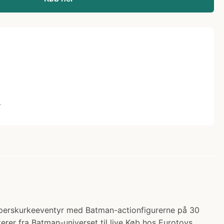
L
superskurkeeventyr med Batman-actionfigurerne på 30
erer fra Batman-universet til live Køb hos Eurotoys.