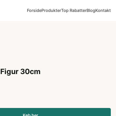
Forside
Produkter
Top Rabatter
Blog
Kontakt
 Figur 30cm
Køb her