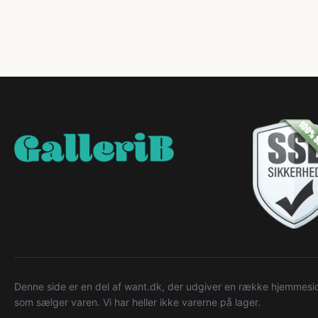
Denne side er en del af want.dk, der udgiver en række hjemmeside
som sælger varen. Vi har heller ikke varerne på lager.