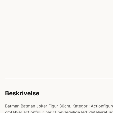
Beskrivelse
Batman Batman Joker Figur 30cm. Kategori: Actionfigure
cm! Hver actionfigur har 11 bevægelige led, detaljeret u